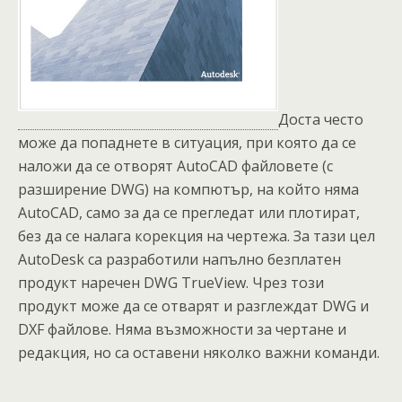
Доста често
може да попаднете в ситуация, при която да се
наложи да се отворят AutoCAD файловете (с
разширение DWG) на компютър, на който няма
AutoCAD, само за да се прегледат или плотират,
без да се налага корекция на чертежа. За тази цел
AutoDesk са разработили напълно безплатeн
продукт наречен DWG TrueView. Чрез този
продукт може да се отварят и разглеждат DWG и
DXF файлове. Няма възможности за чертане и
редакция, но са оставени няколко важни команди.