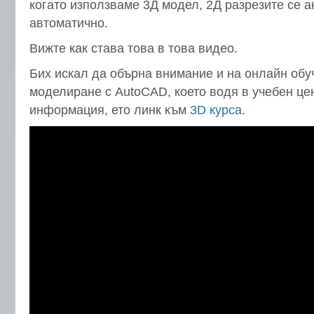
когато използваме 3Д модел, 2Д разрезите се а
автоматично.
Вижте как става това в това видео.
Бих искал да обърна внимание и на онлайн обу
моделиране с AutoCAD, което водя в учебен це
информация, ето линк към
3D курса
.