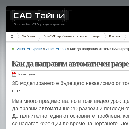
CAD Тайни
AutoCAD уроци и трикове по имейл
За блога
AutoCAD проблеми и техните отговори
Контакт
AutoCAD уроци
»
AutoCAD 3D
»
Как да направим автоматичен раз
Как да направим автоматичен разр
Иван Цукев
3D моделирането е бъдещето независимо от то
сте.
Има много предимства, но в този видео урок щ
да правим автоматично 2D разрези и погледи о
Допълнително, един от основните проблеми, ко
се налагат корекции по време на чертането. Доб