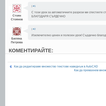
|
#1
С този урок за автоматичните разрези ми спестихте с
Стоян
БЛАГОДАРЯ СЪРДЕЧНО
Стоянов
|
#2
Изключително ценен и полезен урок! Сърдечно благод
Биляна
Петрова
КОМЕНТИРАЙТЕ:
Как да редактираме множество текстове наведнъж в AutoCAD
Как да премахнем множ