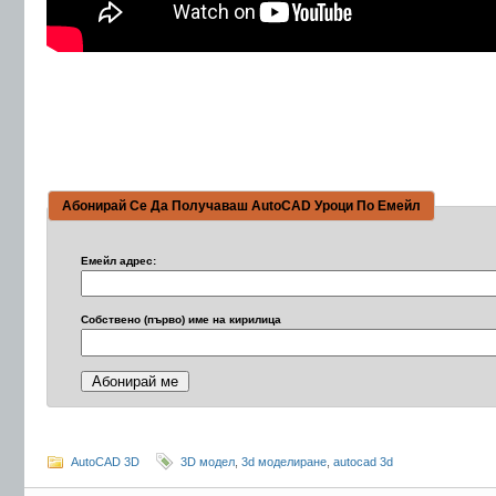
Абонирай Се Да Получаваш AutoCAD Уроци По Емейл
Емейл адрес:
Собствено (първо) име на кирилица
AutoCAD 3D
3D модел
,
3d моделиране
,
autocad 3d