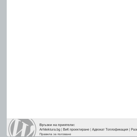
Връзки на приятели:
Arhitektura.bg
|
ВиК проектиране
|
Адвокат Топлофикация
|
Раз
Правила за ползване